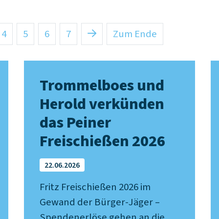
4
5
6
7
Zum Ende
Trommelboes und
Herold verkünden
das Peiner
Freischießen 2026
22.06.2026
Fritz Freischießen 2026 im
Gewand der Bürger-Jäger –
Spendenerlöse gehen an die