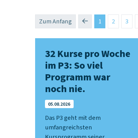
(Standort)
Zum Anfang
1
2
3
32 Kurse pro Woche
im P3: So viel
Programm war
noch nie.
05.08.2026
Das P3 geht mit dem
umfangreichsten
Kursprogramm seiner