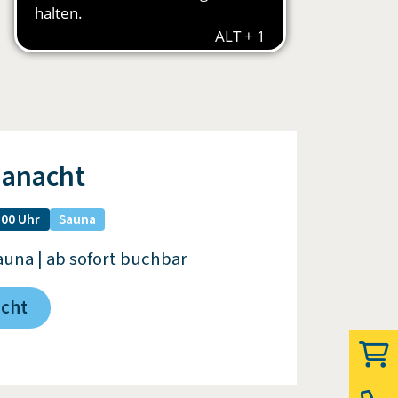
nanacht
:00 Uhr
Sauna
auna | ab sofort buchbar
acht