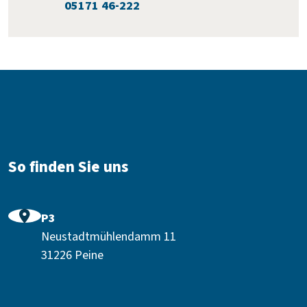
:
05171 46-222
Fußbereich
So finden Sie uns
P3
Neustadtmühlendamm 11
31226 Peine