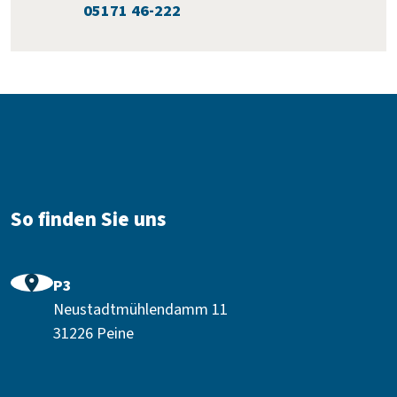
:
05171 46-222
Fußbereich
So finden Sie uns
P3
Neustadtmühlendamm 11
31226 Peine